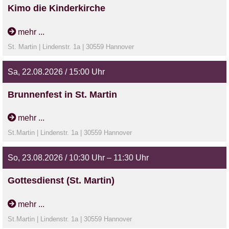
Kimo die Kinderkirche
Für alle Kinder von 5 - 10 Jahren
mehr ...
St. Martin | Lindenstr. 1a | 30559 Hannover
Sa, 22.08.2026 / 15:00 Uhr
Brunnenfest in St. Martin
Rund um den Kirchenbrunnen.
mehr ...
St.Martin | Lindenstr. 1a | 30559 Hannover
Mit Livemusik, Schokobrunnen, Gegrilltes, Kicker, Spiele,
Bastelspaß, Bowl,...
So, 23.08.2026 / 10:30 Uhr – 11:30 Uhr
Gottesdienst (St. Martin)
Gottesdienst mit Abendmahl
mehr ...
St.Martin | Lindenstr. 1a | 30559 Hannover