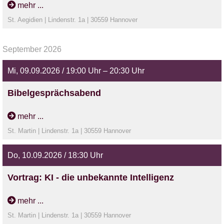
mehr ...
St. Aegidien | Lindenstr. 1a | 30559 Hannover
September 2026
Mi, 09.09.2026 / 19:00 Uhr – 20:30 Uhr
Bibelgesprächsabend
Wir nehmen uns Zeit, anhand eines Bibeltextes auf Gottes
mehr ...
reden zu hören. Dr. Günzel-Apel
St. Martin | Lindenstr. 1a | 30559 Hannover
Do, 10.09.2026 / 18:30 Uhr
Vortrag: KI - die unbekannte Intelligenz
Veranstaltung des SoVD-Anderten und der St. Martin
mehr ...
Stiftung
St. Martin | Lindenstr. 1a | 30559 Hannover
Vortragende: Dipl. Ing. Anahita Haeber